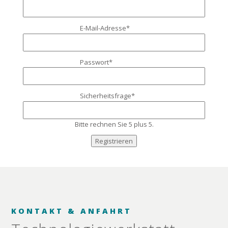
Pflichtfeld
E-Mail-Adresse
*
Pflichtfeld
Passwort
*
Pflichtfeld
Sicherheitsfrage
*
Bitte rechnen Sie 5 plus 5.
Registrieren
KONTAKT & ANFAHRT