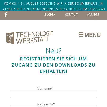
VOM 03. – 21. AUGUST 2026 SIND WIR IN DER SOMMERPAUSE. IN
DIESER ZEIT FINDET KEINE VERANSTALTUNGSBETREUUNG STATT. AB
NAVIGATION
DEM 24. AUGUST SIND WIR ZURÜCK!
BUCHEN
KONTAKT
ANFAHRT
ÜBERSPRINGEN
☰ MENU
Neu?
REGISTRIEREN SIE SICH UM
ZUGANG ZU DEN DOWNLOADS ZU
ERHALTEN!
Pflichtfeld
Vorname
*
Pflichtfeld
Nachname
*