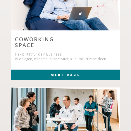
COWORKING
SPACE
Flexibilität für dein Business!
#Loslegen, #Testen, #Kreativität, #RaumFürDeineIdeen
MEHR DAZU