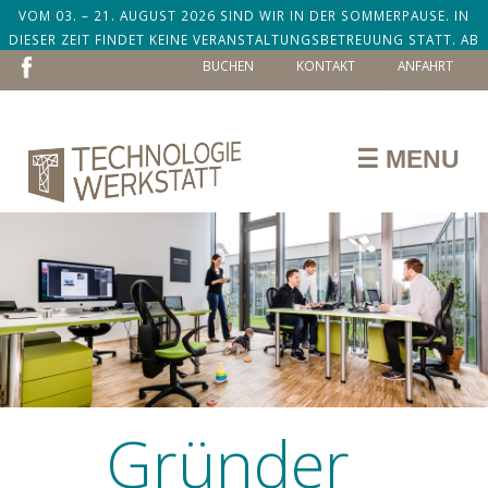
VOM 03. – 21. AUGUST 2026 SIND WIR IN DER SOMMERPAUSE. IN
DIESER ZEIT FINDET KEINE VERANSTALTUNGSBETREUUNG STATT. AB
NAVIGATION
DEM 24. AUGUST SIND WIR ZURÜCK!
BUCHEN
KONTAKT
ANFAHRT
ÜBERSPRINGEN
☰ MENU
Gründer