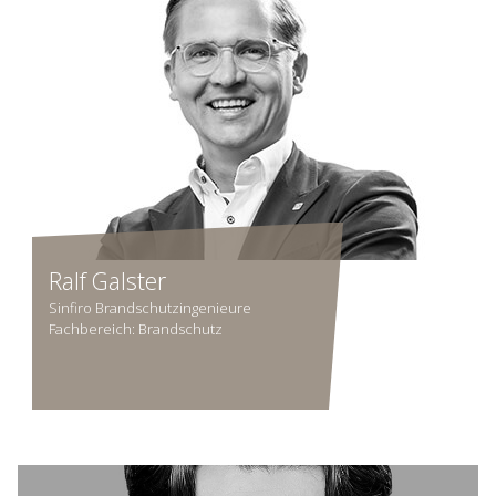
Ralf Galster
Sinfiro Brandschutzingenieure
Fachbereich: Brandschutz