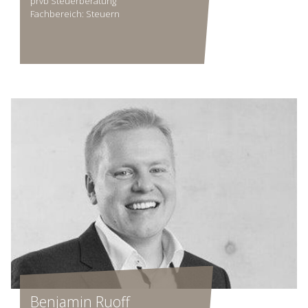
prvb Steuerberatung
Fachbereich: Steuern
Benjamin Ruoff