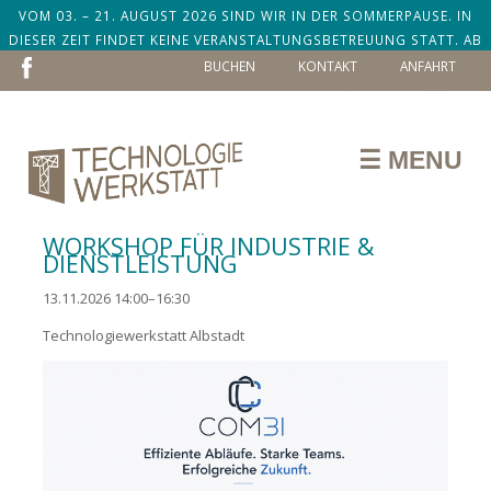
VOM 03. – 21. AUGUST 2026 SIND WIR IN DER SOMMERPAUSE. IN
DIESER ZEIT FINDET KEINE VERANSTALTUNGSBETREUUNG STATT. AB
NAVIGATION
DEM 24. AUGUST SIND WIR ZURÜCK!
BUCHEN
KONTAKT
ANFAHRT
ÜBERSPRINGEN
☰ MENU
WORKSHOP FÜR INDUSTRIE &
DIENSTLEISTUNG
13.11.2026 14:00–16:30
Technologiewerkstatt Albstadt