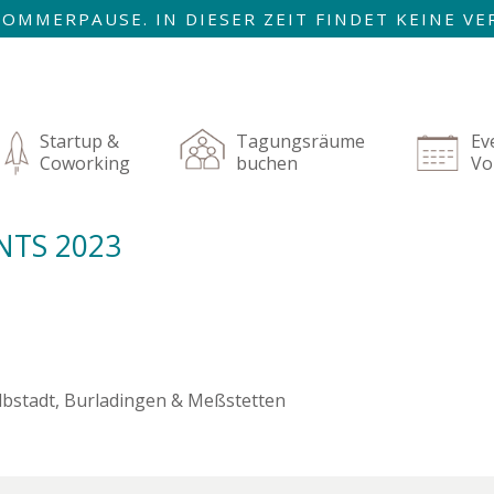
R SOMMERPAUSE. IN DIESER ZEIT FINDET KEINE 
AUGUST SIND WIR ZURÜCK!
igation
rspringen
Startup &
Tagungsräume
Ev
Coworking
buchen
Vo
NTS 2023
Albstadt, Burladingen & Meßstetten