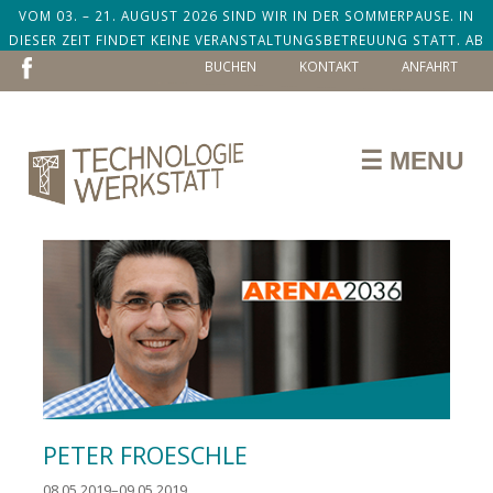
VOM 03. – 21. AUGUST 2026 SIND WIR IN DER SOMMERPAUSE. IN
DIESER ZEIT FINDET KEINE VERANSTALTUNGSBETREUUNG STATT. AB
NAVIGATION
DEM 24. AUGUST SIND WIR ZURÜCK!
BUCHEN
KONTAKT
ANFAHRT
ÜBERSPRINGEN
☰ MENU
PETER FROESCHLE
08.05.2019–09.05.2019