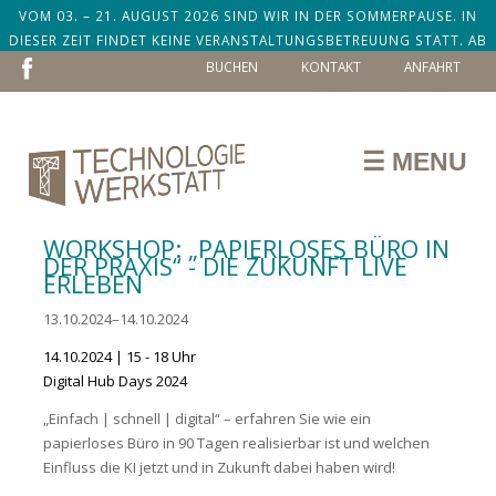
VOM 03. – 21. AUGUST 2026 SIND WIR IN DER SOMMERPAUSE. IN
DIESER ZEIT FINDET KEINE VERANSTALTUNGSBETREUUNG STATT. AB
NAVIGATION
DEM 24. AUGUST SIND WIR ZURÜCK!
BUCHEN
KONTAKT
ANFAHRT
ÜBERSPRINGEN
☰ MENU
WORKSHOP: „PAPIERLOSES BÜRO IN
DER PRAXIS“ - DIE ZUKUNFT LIVE
ERLEBEN
13.10.2024–14.10.2024
14.10.2024 | 15 - 18 Uhr
Digital Hub Days 2024
„Einfach | schnell | digital“ – erfahren Sie wie ein
papierloses Büro in 90 Tagen realisierbar ist und welchen
Einfluss die KI jetzt und in Zukunft dabei haben wird!