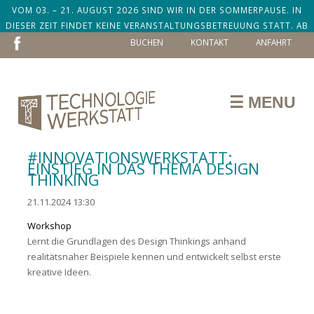
VOM 03. – 21. AUGUST 2026 SIND WIR IN DER SOMMERPAUSE. IN
DIESER ZEIT FINDET KEINE VERANSTALTUNGSBETREUUNG STATT. AB
NAVIGATION
DEM 24. AUGUST SIND WIR ZURÜCK!
BUCHEN
KONTAKT
ANFAHRT
ÜBERSPRINGEN
☰ MENU
#INNOVATIONSWERKSTATT:
EINSTIEG IN DAS THEMA DESIGN
THINKING
21.11.2024 13:30
Workshop
Lernt die Grundlagen des Design Thinkings anhand
realitätsnaher Beispiele kennen und entwickelt selbst erste
kreative Ideen.