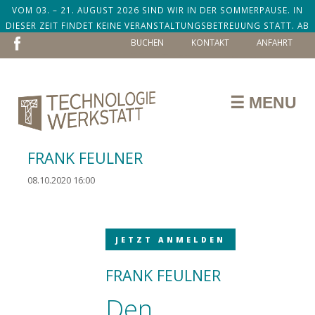
VOM 03. – 21. AUGUST 2026 SIND WIR IN DER SOMMERPAUSE. IN
DIESER ZEIT FINDET KEINE VERANSTALTUNGSBETREUUNG STATT. AB
NAVIGATION
DEM 24. AUGUST SIND WIR ZURÜCK!
BUCHEN
KONTAKT
ANFAHRT
ÜBERSPRINGEN
☰ MENU
FRANK FEULNER
08.10.2020 16:00
JETZT ANMELDEN
FRANK FEULNER
Den