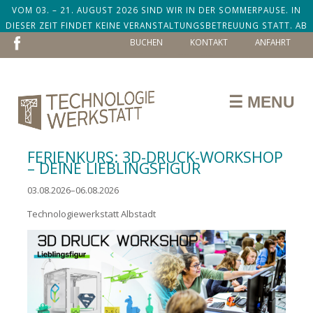
VOM 03. – 21. AUGUST 2026 SIND WIR IN DER SOMMERPAUSE. IN
DIESER ZEIT FINDET KEINE VERANSTALTUNGSBETREUUNG STATT. AB
NAVIGATION
DEM 24. AUGUST SIND WIR ZURÜCK!
BUCHEN
KONTAKT
ANFAHRT
ÜBERSPRINGEN
☰ MENU
FERIENKURS: 3D-DRUCK-WORKSHOP
– DEINE LIEBLINGSFIGUR
03.08.2026–06.08.2026
Technologiewerkstatt Albstadt