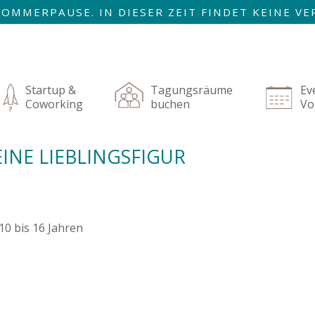
R SOMMERPAUSE. IN DIESER ZEIT FINDET KEINE 
AUGUST SIND WIR ZURÜCK!
igation
rspringen
Startup &
Tagungsräume
Ev
Coworking
buchen
Vo
INE LIEBLINGSFIGUR
0 bis 16 Jahren