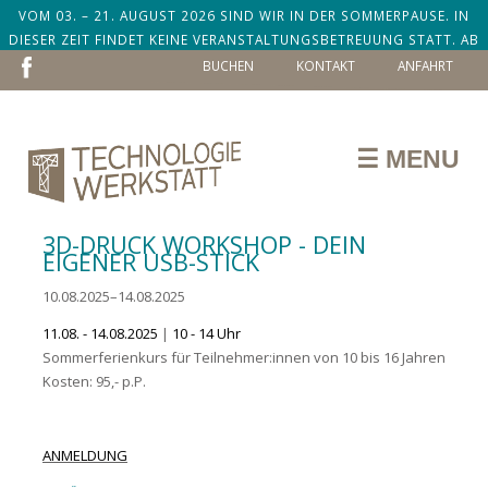
VOM 03. – 21. AUGUST 2026 SIND WIR IN DER SOMMERPAUSE. IN
DIESER ZEIT FINDET KEINE VERANSTALTUNGSBETREUUNG STATT. AB
NAVIGATION
DEM 24. AUGUST SIND WIR ZURÜCK!
BUCHEN
KONTAKT
ANFAHRT
ÜBERSPRINGEN
☰ MENU
3D-DRUCK WORKSHOP - DEIN
EIGENER USB-STICK
10.08.2025–14.08.2025
11.08. - 14.08.2025
|
10 - 14 Uhr
Sommerferienkurs für Teilnehmer:innen von 10 bis 16 Jahren
Kosten: 95,- p.P.
ANMELDUNG