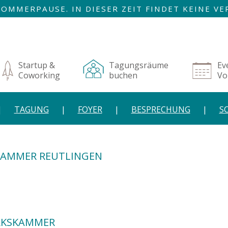
R SOMMERPAUSE. IN DIESER ZEIT FINDET KEINE 
AUGUST SIND WIR ZURÜCK!
igation
rspringen
Startup &
Tagungsräume
Ev
Coworking
buchen
Vo
TAGUNG
FOYER
BESPRECHUNG
S
AMMER REUTLINGEN
RKSKAMMER