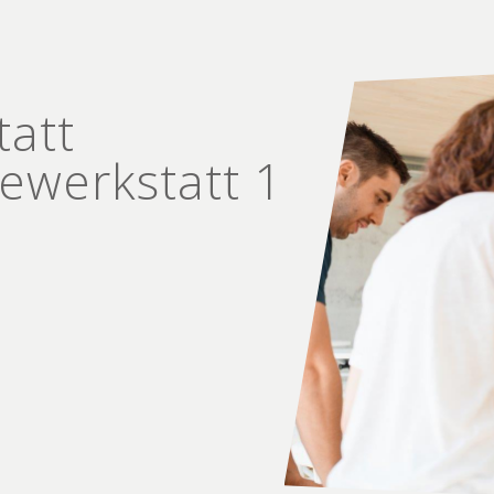
tatt
e­werkstatt 1