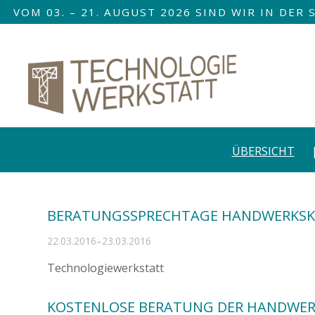
VOM 03. – 21. AUGUST 2026 SIND WIR IN DE
Nav
übe
Navigation
überspringen
ÜBERSICHT
BERATUNGSSPRECHTAGE HANDWERKSK
22.03.2016–23.03.2016
Technologiewerkstatt
KOSTENLOSE BERATUNG DER HANDWE