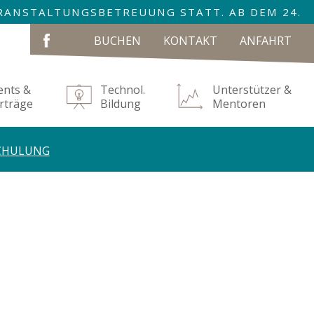
VERANSTALTUNGSBETREUUNG STATT. AB DEM 24.
NAVIGATION
BUCHEN
KONTAKT
ANFAHRT
ÜBERSPRINGEN
ents &
Technol.
Unterstützer &
rträge
Bildung
Mentoren
CHULUNG