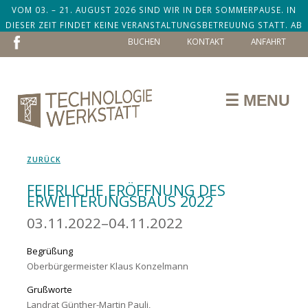
VOM 03. – 21. AUGUST 2026 SIND WIR IN DER SOMMERPAUSE. IN
DIESER ZEIT FINDET KEINE VERANSTALTUNGSBETREUUNG STATT. AB
NAVIGATION
DEM 24. AUGUST SIND WIR ZURÜCK!
BUCHEN
KONTAKT
ANFAHRT
ÜBERSPRINGEN
☰ MENU
ZURÜCK
FEIERLICHE ERÖFFNUNG DES
ERWEITERUNGSBAUS 2022
03.11.2022–04.11.2022
Begrüßung
Oberbürgermeister Klaus Konzelmann
Grußworte
Landrat Günther-Martin Pauli,